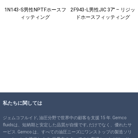
1N143-S男性NPTFホースフ
2F943-L男性JIC 37° – リジッ
ィッティング
ドホースフィッティング
私たちに関しては
ジェムコフルイド, 油圧分野で世界中の顧客を支援 15 年. Gemco
fluidsは、短納期と安定した品質が自慢です, だけでなく、優れたサ
ービス. Gemco は、すべての油圧ニーズにワンストップの製造ソリ