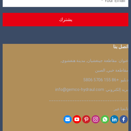
اتصل بنا
عنوان: مقاطعة جينغشيان, مدينة هنغشوي,
مقاطعة خبي, الصين
دبليو: +86 155 5706 5806
بريد إلكتروني: info@gemco-hydraul.com
__________________________________
تابعنا عبر: